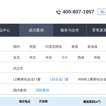
400-807-1957
品中心
成功案例
服务与合作
零售家
：
国内
美国
印度尼西亚
泰国
新加坡
：
东北
华北
华东
华中
西南
华南
：
武汉市
：
LD断桥铝合金门窗
L铝合金门窗
WWALL断桥铝合
：
国内案例
国际案例
2
称
项目地点
开发商
建筑面积
(m
)