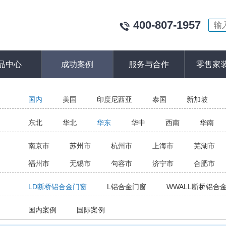
400-807-1957
品中心
成功案例
服务与合作
零售家
：
国内
美国
印度尼西亚
泰国
新加坡
：
东北
华北
华东
华中
西南
华南
：
南京市
苏州市
杭州市
上海市
芜湖市
福州市
无锡市
句容市
济宁市
合肥市
：
LD断桥铝合金门窗
L铝合金门窗
WWALL断桥铝合
：
国内案例
国际案例