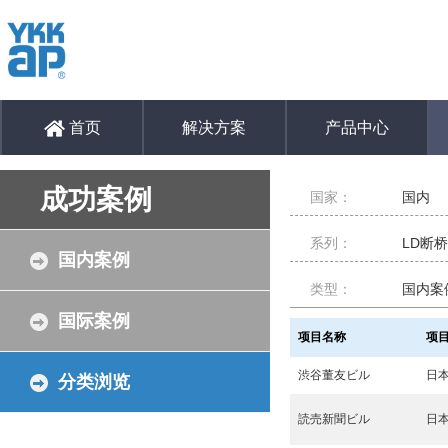
首页
解决方案
产品中心
成功案例
国家：
国内
系列：
LD断
国内案例
类型：
国内案
国际案例
项目名称
项
渋谷董友ビル
日
分类浏览
読売新聞ビル
日